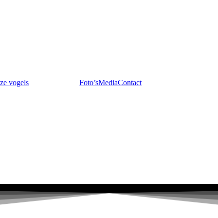
ze vogels
Foto’s
Media
Contact